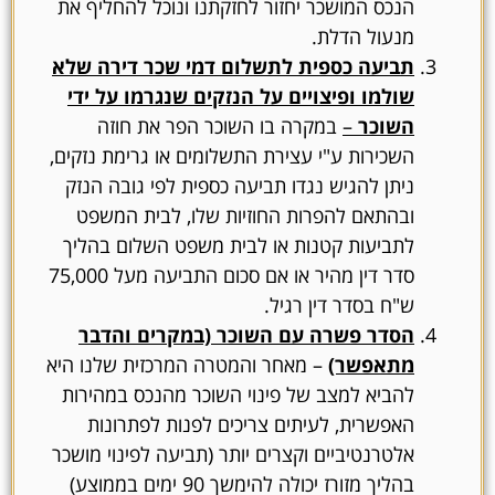
הנכס המושכר יחזור לחזקתנו ונוכל להחליף את
מנעול הדלת.
תביעה כספית לתשלום דמי שכר דירה שלא
שולמו ופיצויים על הנזקים שנגרמו על ידי
השוכר
–
במקרה בו השוכר הפר את חוזה
השכירות ע"י עצירת התשלומים או גרימת נזקים,
ניתן להגיש נגדו תביעה כספית לפי גובה הנזק
ובהתאם להפרות החוזיות שלו, לבית המשפט
לתביעות קטנות או לבית משפט השלום בהליך
סדר דין מהיר או אם סכום התביעה מעל 75,000
ש"ח בסדר דין רגיל.
הסדר פשרה עם השוכר (במקרים והדבר
מתאפשר)
– מאחר והמטרה המרכזית שלנו היא
להביא למצב של פינוי השוכר מהנכס במהירות
האפשרית, לעיתים צריכים לפנות לפתרונות
אלטרנטיביים וקצרים יותר (תביעה לפינוי מושכר
בהליך מזורז יכולה להימשך 90 ימים בממוצע)