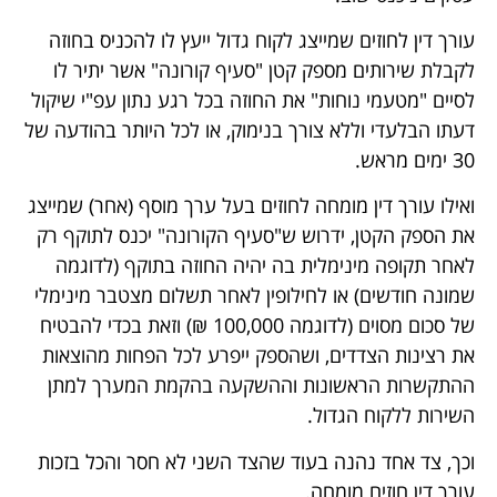
עורך דין לחוזים שמייצג לקוח גדול ייעץ לו להכניס בחוזה
לקבלת שירותים מספק קטן "סעיף קורונה" אשר יתיר לו
לסיים "מטעמי נוחות" את החוזה בכל רגע נתון עפ"י שיקול
דעתו הבלעדי וללא צורך בנימוק, או לכל היותר בהודעה של
30 ימים מראש.
ואילו עורך דין מומחה לחוזים בעל ערך מוסף (אחר) שמייצג
את הספק הקטן, ידרוש ש"סעיף הקורונה" יכנס לתוקף רק
לאחר תקופה מינימלית בה יהיה החוזה בתוקף (לדוגמה
שמונה חודשים) או לחילופין לאחר תשלום מצטבר מינימלי
של סכום מסוים (לדוגמה 100,000 ₪) וזאת בכדי להבטיח
את רצינות הצדדים, ושהספק ייפרע לכל הפחות מהוצאות
ההתקשרות הראשונות וההשקעה בהקמת המערך למתן
השירות ללקוח הגדול.
וכך, צד אחד נהנה בעוד שהצד השני לא חסר והכל בזכות
עורך דין חוזים מומחה.