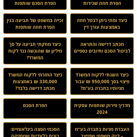
הפרת חוזה שכירות
הפרת הסכם שותפות
כיצד ומתי ניתן לבטל חוזה
זכייה במשפט של תביעה בגין
באמצעות עורך דין
הפרת חוזה שותפות
מכתב דרישה והתראה
כיצד מחקתי תביעה על סך
לביטול הסכם וחיובים כספיים
מיליון ₪ שהוגשה נגד לקוח
המשרד?
כיצד השגתי ללקוח המשרד
כיצד החזרתי ללקוח המשרד
פיצוי בסך 950,000 ₪ עבור
330,000 ₪ באמצעות
מניותיו בחברה בע"מ?
מכתב דרישה בלבד?
מדריך פירוק שותפות עסקית
הפרת הסכם
2024
העברת מניות בחברה בע״מ
הסכמי הפצה בינלאומיים:
– דיוק משפטי שמייצר
בונים בלעדיות שמחזיקה