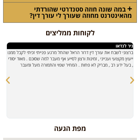
במה שונה חוזה סטנדרטי שהורדתי
מהאינטרנט מחוזה שעורך לי עורך דין?
לקוחות ממליצים
ניר לנדאו
שג
ברצוני לשבח את עורך דין דרור הראל שהחל מרגע פנייתי זכיתי לקבל ממנו
אנ
ייעוץ מקצועי וענייני , זמינות ורצון לסייע אף מעבר למה שסוכם . מאוד יסודי
בל
, בעל ידע רב , מבריק לא פחות . המחיר שפוי והתמורה מעל ומעבר
לכ
מפת הגעה