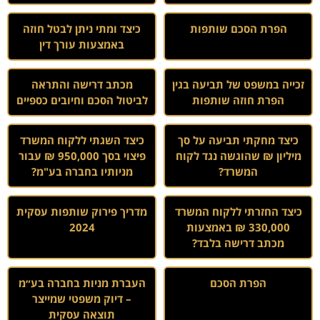
הפרת הסכם שותפות
כיצד ומתי ניתן לבטל חוזה
באמצעות עורך דין
זכייה במשפט של תביעה בגין
מכתב דרישה והתראה
הפרת חוזה שותפות
לביטול הסכם וחיובים כספיים
כיצד מחקתי תביעה על סך
כיצד השגתי ללקוח המשרד
מיליון ₪ שהוגשה נגד לקוח
פיצוי בסך 950,000 ₪ עבור
המשרד?
מניותיו בחברה בע"מ?
כיצד החזרתי ללקוח המשרד
מדריך פירוק שותפות עסקית
330,000 ₪ באמצעות
2024
מכתב דרישה בלבד?
הפרת הסכם
העברת מניות בחברה בע״מ
– דיוק משפטי שמייצר
תוצאה עסקית