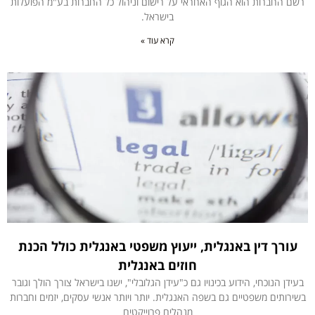
רשם החברות הוא הגוף האחראי על רישום וניהול כל החברות בע"מ הפועלות
בישראל.
קרא עוד »
עורך דין באנגלית, ייעוץ משפטי באנגלית כולל הכנת
חוזים באנגלית
בעידן הנוכחי, הידוע בכינויו גם כ"עידן הגלובלי", ישנו בישראל צורך הולך וגובר
בשירותים משפטיים גם בשפה האנגלית. יותר ויותר אנשי עסקים, יזמים וחברות
מנהלים פרוייקטים