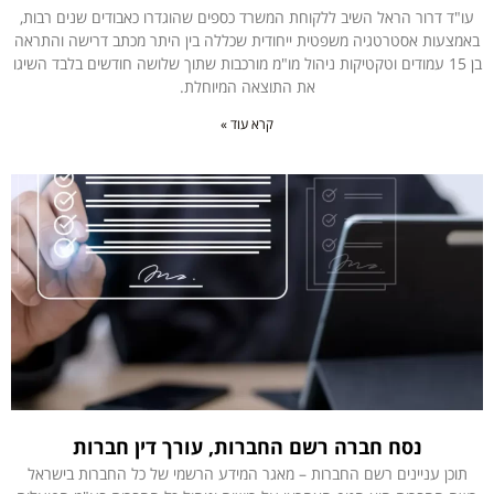
עו"ד דרור הראל השיב ללקוחת המשרד כספים שהוגדרו כאבודים שנים רבות,
באמצעות אסטרטגיה משפטית ייחודית שכללה בין היתר מכתב דרישה והתראה
בן 15 עמודים וטקטיקות ניהול מו"מ מורכבות שתוך שלושה חודשים בלבד השיגו
את התוצאה המיוחלת.
קרא עוד »
נסח חברה רשם החברות, עורך דין חברות
תוכן עניינים רשם החברות – מאגר המידע הרשמי של כל החברות בישראל