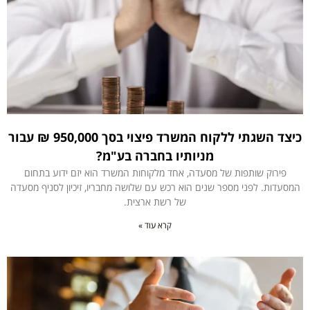
כיצד השגתי ללקוח המשרד פיצוי בסך 950,000 ₪ עבור
מניותיו בחברה בע"מ?
פירוק שותפות של מסעדה, אחד מלקוחות המשרד הוא יזם ידוע בתחום
המסעדות. לפני מספר שנים הוא רכש עם שלושה מחבריו, זיכיון לסניף מסעדה
של רשת ארצית.
קרא עוד »