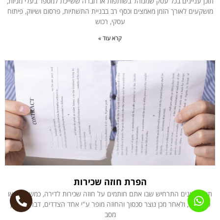
תוכן עניינים בכל עסק שמנוהל בשותפות או חברה ששייכת למספר בעלי מניות,
מושקעים לאורך הזמן מאמצים וכסף רב בבניית התשתיות, פרסום ושיווק, פיתוח
עסקי, רכוש
קרא עוד »
הפרת חוזה שכירות
תוכן עניינים התרחיש שבו אתם חותמים על חוזה שכירות לדירה, כמשכירים או
כשוכרים, ולאחר מכן נוצר סכסוך והחוזה מופר ע"י אחד הצדדים, דבר שכמובן
מסב