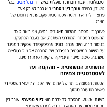
וטכנולוגיה. עבור חברות הפועלות באשדוד,
בתל אביב
ובכל
גוש דן, בחירת
עורך דין מסחרי
היא כבר לא רק צעד
פרוצדורלי היא החלטה אסטרטגית שקובעת את חוסנו של
הארגון.
כעורך דין מסחרי המלווה תאגידים ויזמים, אני רואה כיצד
המשפט המסחרי המודרני השתנה. אם בעבר הסתפקנו
בניסוח חוזה, היום אנחנו בונים ארכיטקטורה עסקית המגינה
על הישות המשפטית הנפרדת של החברה אל מול רגולציה
משתנה, סיכוני סייבר ודינמיקה שוקית חסרת רחמים.
התשתית המשפטית – מהקמה ועד
לאסטרטגיית צמיחה
הטעות הנפוצה ביותר של יזמים היא הפנייה לייעוץ משפטי רק
כאשר מתעורר סכסוך.
בשנת 2026, המפתח להצלחה הוא
ליווי מניעתי
. עורך דין
מסחרי מלווה את העסק כבר בשלביו הראשונים: