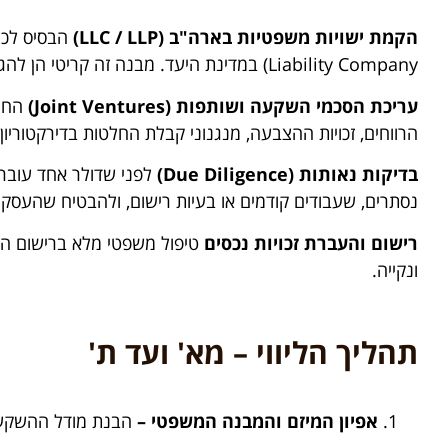
הקמת ישויות משפטיות בארה"ב (LLC / LLP)
Liability Company) במדינת היעד. מבנה זה קריטי הן להגנה על המשקיע ("הרמת מסך") והן לתכנון מס מיטבי.
עריכת הסכמי השקעה ושותפות (Joint Ventures)
החיב
הרווחים, זכויות ההצבעה, מנגנוני קבלת החלטות בדירקטוריון ואסטרטגיות יציאה (Exit), תוך הבטחת שקיפ
בדיקות נאותות (Due Diligence)
לפני שדולר אחד עובר,
נסתרים, שעבודים קודמים או בעיות רישום, ולהבטיח שהעסקה
רישום והעברת זכויות נכסים
טיפול משפטי מלא ברישום הנ
ונקייה.
תהליך הליווי – מא' ועד ת'
אפיון המיזם והמבנה המשפטי –
הבנת מודל ההשקעה שלכ