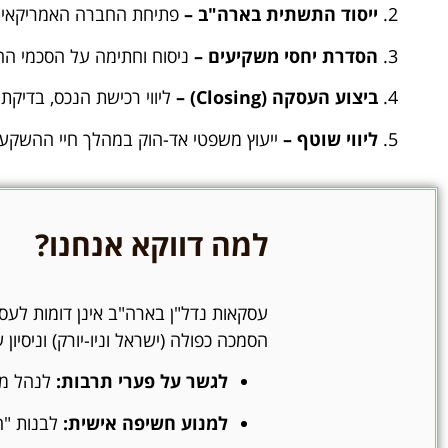
ייסוד התשתית בארה"ב –
פתיחת החברה האמריקאית וניסוח מסמכי
הסדרת יחסי משקיעים –
ניסוח וחתימה על הסכמי הה
ביצוע העסקה (Closing) –
ליווי רכישת הנכס, בדיקת
ליווי שוטף –
ייעוץ משפטי אד-הוק במהלך חיי ההשקעה, טיפול בחוזים מול ח
למה דווקא אנחנו?
עסקאות נדל"ן בארה"ב אינן דומות לעסק
הסמכה כפולה (ישראל וניו-יורק) וניסיון
לגשר על פערי תרבות:
לנהל מו
למנוע חשיפה אישית:
לבנות "ח