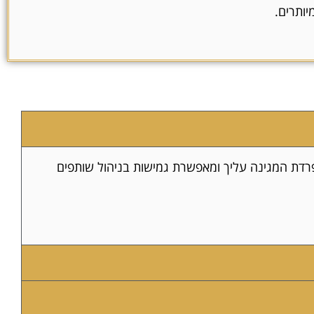
יותרים.
ת אישיות בארה"ב ולמיסוי עיזבון (Estate Tax) גבוה במקרה פטירה. ה-LLC היא ישות נפרדת המגינה עליך ומאפשרת גמישות בניהול שותפים