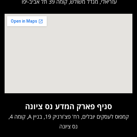
עזריאלי, מגדל משולש, קומה 39 תל אביב-יפו
סניף פארק המדע נס ציונה
קמפוס לעסקים יובלים, רח' פצ'ורניק 19, בניין A, קומה 4,
נס ציונה