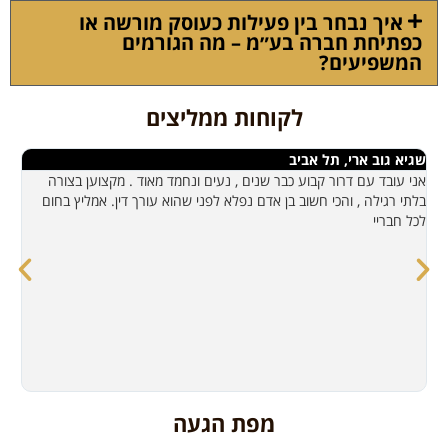
איך נבחר בין פעילות כעוסק מורשה או
כפתיחת חברה בע״מ – מה הגורמים
המשפיעים?
לקוחות ממליצים
שגיא גוב ארי, תל אביב
אה
ו
אני עובד עם דרור קבוע כבר שנים , נעים ונחמד מאוד . מקצוען בצורה
הג
י
בלתי רגילה , והכי חשוב בן אדם נפלא לפני שהוא עורך דין. אמליץ בחום
וב
לכל חבריי
דר
קו
מפת הגעה