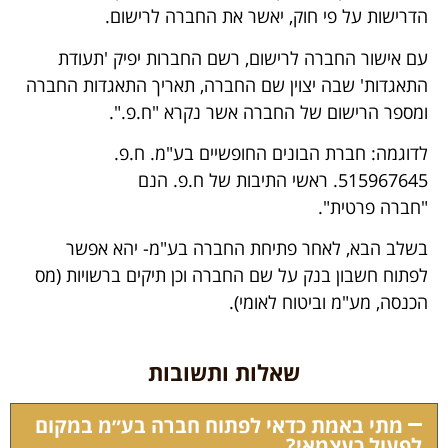
הדרישות על פי חוק, יאשר את החברה לרישום.
עם אישור החברה לרישום, רשם החברות יפיק 'תעודת
התאגדות' שבה יצוין שם החברה, תאריך התאגדות החברה
ומספר הרישום של החברה אשר נקרא "ח.פ.".
לדוגמה: חברת הבונים החופשיים בע"מ. ח.פ.
515967645. ראשי התיבות של ח.פ. הנם
"חברה פרטית".
בשלב הבא, לאחר פתיחת החברה בע"מ- יהא אפשר
לפתוח חשבון בנק על שם החברה וכן תיקים ברשויות (מס
הכנסה, מע"מ וביטוח לאומי).
שאלות ותשובות
מתי באמת כדאי לפתוח חברה בע״מ במקום
לפעול כעצמאי?