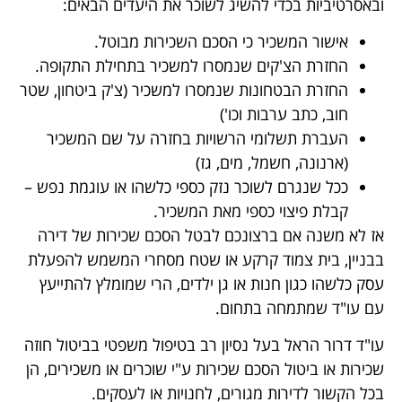
ובאסרטיביות בכדי להשיג לשוכר את היעדים הבאים:
אישור המשכיר כי הסכם השכירות מבוטל.
החזרת הצ'קים שנמסרו למשכיר בתחילת התקופה.
החזרת הבטחונות שנמסרו למשכיר (צ'ק ביטחון, שטר
חוב, כתב ערבות וכו')
העברת תשלומי הרשויות בחזרה על שם המשכיר
(ארנונה, חשמל, מים, גז)
ככל שנגרם לשוכר נזק כספי כלשהו או עוגמת נפש –
קבלת פיצוי כספי מאת המשכיר.
אז לא משנה אם ברצונכם לבטל הסכם שכירות של דירה
בבניין, בית צמוד קרקע או שטח מסחרי המשמש להפעלת
עסק כלשהו כגון חנות או גן ילדים, הרי שמומלץ להתייעץ
עם עו"ד שמתמחה בתחום.
עו"ד דרור הראל בעל נסיון רב בטיפול משפטי בביטול חוזה
שכירות או ביטול הסכם שכירות ע"י שוכרים או משכירים, הן
בכל הקשור לדירות מגורים, לחנויות או לעסקים.