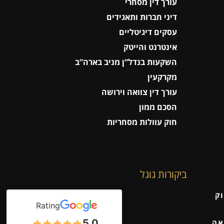
עורך דין מסחרי
דיני חברות ותאגידים
עסקים דיגיטליים
אינטרנט והייטק
השקעות בנדל”ן מניב בארה”ב
מקרקעין
עורך דין צוואה וירושה
הסכם ממון
חוק עוולות מסחריות
ביקורות גוגל
וק
Rating
5.0
אה