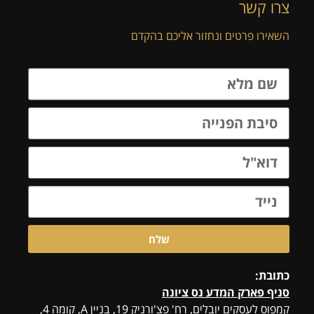
צרו קשר
השאירו פרטים ונחזור אליכם בהקדם
שלח
כתובת:
סניף פארק המדע נס ציונה
קמפוס לעסקים יובלים, רח' פצ'ורניק 19, בניין A, קומה 4,