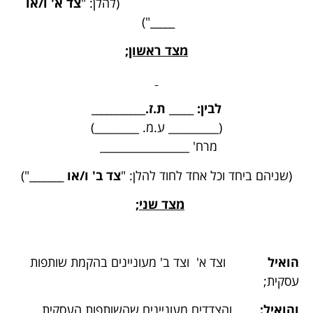
(להלן: "
צד א' ו/או
")
_____
מצד
ראשון
;
לבין: _____ ת.ז.___________
(_________ ע.מ. ________)
מרח' ________________
(שניהם ביחד וכל אחד לחוד להלן: "
צד ב' ו/או _______
")
מצד שני;
הואיל
וצד א' וצד ב' מעוניינים בהקמת שותפות
עסקית;
והואיל:
והצדדים מעוניינים שהשותפות העסקית