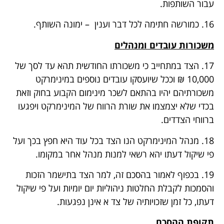
עבור השותפות.
16. כמורשה חתימה לכל דבר וענין – ימונה השותף.
משכורות עובדים ומנהלים
17. הצד במתחייב כי משכורתו החודשית תהא עד לסך של
10,000 ₪ וככל שיועסקו עובדים נוספים במינימרקט
משכורתיהם יהיו בהתאם לשכר מינימום הקבוע בחוק וזאת
בכדי שלא יצמצמו את שורת הרווח של המינימרקט ויפגעו
ברווחי הצדדים.
18. מנהל המינימרקט הנו הצד בכל עוד היא חפץ בכך ועל
פי שיקול דעתו יהא רשאי למנות מנהל אחר במקומו.
19. בכפוף לאמור בהסכם זה, למר הצד בתישמר הזכות
והסמכות לקבלת החלטות ניהוליות יום יומיות ועל פי שיקול
דעתו, כל זמן שזכויותיה של צד א אינן נפגעות.
תקופת ההסכם