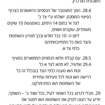
חשבונית מס כדין.
28.4. הסך המצטבר של הכספים הראשונים בצרוף
הפיצוי המוסכם, ישולמו ע"י צד ב'
לצד א' בתום 14 הימים, באמצעות 10 שיקים
מעותדים, עוקבים ושווים,
ליום ה- 10 בכל חודש ובכך תפרע השותפות
והצד באת כל התחייבויותיהם
כלפי צד א.
28.5. עם קבלת מלוא הכספים המתוארים בסעיף
29.4 שלעיל, לא תהא לצד א כל
זכות ו/או טענה כלפי הצד בובכלל זה כל
דרישה ו/או זכות לכל פעילות עתידית
של השותפות ו/או המינימרקט.
29. מבלי לגרוע בכל האמור לעיל, ככל שצד ב' – השותף,
יודיע על רצונו לפרק את השותפות ו/או לסגור את