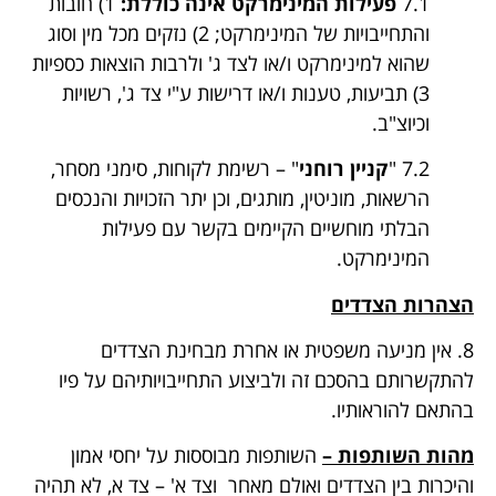
7.1
פעילות המינימרקט אינה כוללת:
1) חובות
והתחייבויות של המינימרקט; 2) נזקים מכל מין וסוג
שהוא למינימרקט ו/או לצד ג' ולרבות הוצאות כספיות
3) תביעות, טענות ו/או דרישות ע"י צד ג', רשויות
וכיוצ"ב.
7.2 "
קניין רוחני
" – רשימת לקוחות, סימני מסחר,
הרשאות, מוניטין, מותגים, וכן יתר הזכויות והנכסים
הבלתי מוחשיים הקיימים בקשר עם פעילות
המינימרקט.
הצהרות הצדדים
8. אין מניעה משפטית או אחרת מבחינת הצדדים
להתקשרותם בהסכם זה ולביצוע התחייבויותיהם על פיו
בהתאם להוראותיו.
מהות השותפות –
השותפות מבוססות על יחסי אמון
והיכרות בין הצדדים ואולם מאחר וצד א' – צד א, לא תהיה