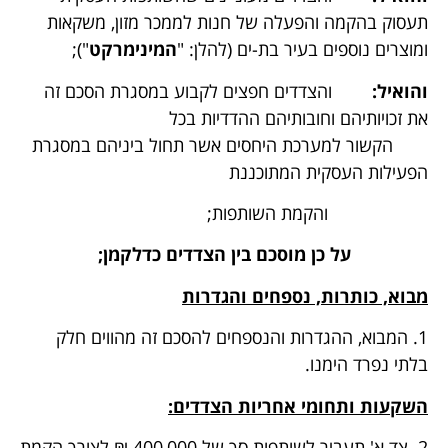
תעסוק בהקמה והפעלה של חנות לממכר מזון, משקאות
ומוצרים נוספים בעיר בת-ים (להלן: "
המינימרקט
");
והואיל:
והצדדים חפצים לקבוע במסגרת הסכם זה
את זכויותיהם וחובותיהם ההדדיות בכל
הקשור למערכת היחסים אשר תחול ביניהם במסגרת
הפעילות העסקית המתוכננת
והקמת השותפות;
על כן מוסכם בין הצדדים כדלקמן;
מבוא, כותרות, נספחים והגדרות
1. המבוא, ההגדרות והנספחים להסכם זה מהווים חלק
בלתי נפרד הימנו.
השקעות ותחומי אחריות הצדדים:
2. צד א' תעביר לשותפות סך של 400,000 ₪ לצורך הקמת