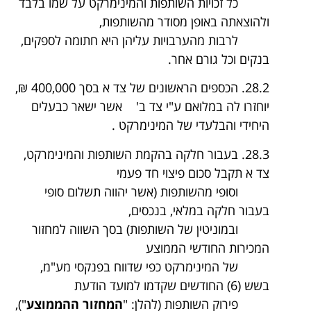
כל זכויות השותפות והמינימרקט על שמו בלבד
ולהוצאתה באופן מסודר מהשותפות,
לרבות מהערבויות עליהן היא חתומה לספקים,
בנקים וכל גורם אחר.
28.2. הכספים הראשונים של צד א בסך 400,000 ₪,
יוחזרו לה במלואם ע"י צד ב' אשר ישאר כבעלים
היחידי והבלעדי של המינימרקט .
28.3. בעבור חלקה בהקמת השותפות והמינימרקט,
צד א תקבל סכום פיצוי חד פעמי
וסופי מהשותפות (אשר יהווה תשלום סופי
בעבור חלקה במלאי, בנכסים,
ובמוניטין של השותפות) בסך השווה למחזור
המכירות החודשי הממוצע
של המינימרקט כפי שדווח בפנקסי מע"מ,
בשש (6) החודשים שקדמו למועד הודעת
פירוק השותפות (להלן: "
המחזור ההממוצע
"),