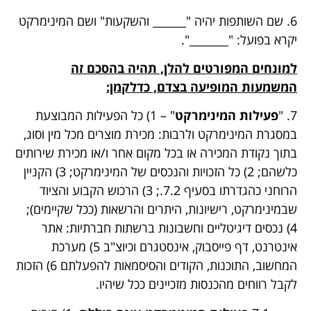
6. שם השותפות יהיה "______ והשקעות" ושם המינימרקט
יקרא בפועל: "_______".
למונחים המפורטים להלן, תהיה בהסכם זה
המשמעות המופיעה בצדם, כדלקמן:
7. "
פעילות המינימרקט
" – 1) כל הפעילות המבוצעת
במסגרת המינימרקט ולרבות: מכירת מוצרים מכל מין וסוג,
בתוך נקודת המכירה או בכל מקום אחר ו/או מכירת שירותים
כלשהם; 2) כל הזכויות והנכסים של המינימרקט; 3) הקניין
הרוחני כהגדרתו בסעיף 7.2.; 3) הרכוש הקבוע והציוד
שבמינימרקט, רישיונות, היתרים והרשאות (ככל שקיימים);
4) נכסים דיגיטליים וחשבונות ברשתות חברתיות: אתר
אינטרנט, דף פייסבוק, אינסטגרם וכיוצ"ב 5) מערכת
המחשוב, התוכנות, הקודים והסיסמאות להפעלתם 6) הזכות
לקבל רווחים מהכנסות מזכיינים ככל שיהיו.