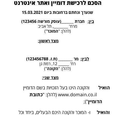
הסכם לרכישת דומיין ואתר אינטרנט
שנערך ונחתם ברחובות ביום 15.03.2021
בין:
חברת _______
(עוסק מורשה 123456)
מרח' ________, תל אביב
(להלן: "
המוכר
")
מצד ראשון;
לבין:
מר ________ (ת.ז. 123456788)
רח' ______ 12, רמת גן
(להלן: "
הקונה
")
מצד שני;
הואיל
והקונה הינו בעל הזכויות בשם הדומיין
www.domain.co.il (להלן: "
כתובת
הדומיין
");
והואיל
ו- המוכר והקונה הינם הבעלים, ביחד וכל