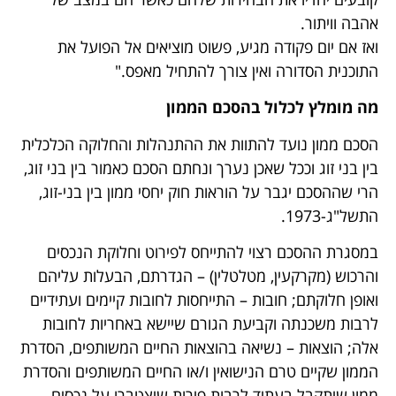
אהבה וויתור.
ואז אם יום פקודה מגיע, פשוט מוציאים אל הפועל את
התוכנית הסדורה ואין צורך להתחיל מאפס."
מה מומלץ לכלול ב
הסכם הממון
הסכם ממון נועד להתוות את ההתנהלות והחלוקה הכלכלית
בין בני זוג וככל שאכן נערך ונחתם הסכם כאמור בין בני זוג,
הרי שההסכם יגבר על הוראות חוק יחסי ממון בין בני-זוג,
התשל"ג-1973.
במסגרת ההסכם רצוי להתייחס לפירוט וחלוקת הנכסים
והרכוש (מקרקעין, מטלטלין) – הגדרתם, הבעלות עליהם
ואופן חלוקתם; חובות – התייחסות לחובות קיימים ועתידיים
לרבות משכנתה וקביעת הגורם שיישא באחריות לחובות
אלה; הוצאות – נשיאה בהוצאות החיים המשותפים, הסדרת
הממון שקיים טרם הנישואין ו/או החיים המשותפים והסדרת
ממון שיתקבל בעתיד לרבות פירות שיצטברו על נכסים