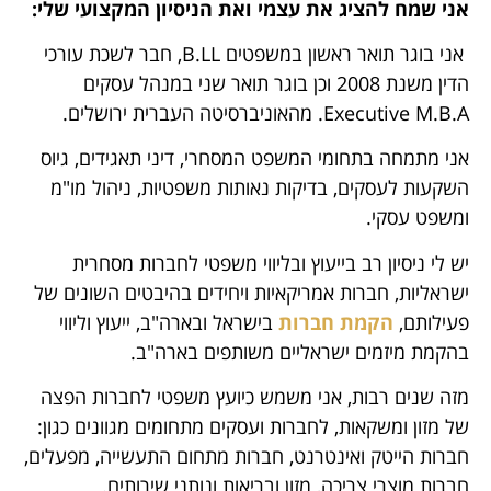
אני שמח להציג את עצמי ואת הניסיון המקצועי שלי:
אני בוגר תואר ראשון במשפטים B.LL, חבר לשכת עורכי
הדין משנת 2008 וכן בוגר תואר שני במנהל עסקים
Executive M.B.A. מהאוניברסיטה העברית ירושלים.
אני מתמחה בתחומי המשפט המסחרי, דיני תאגידים, גיוס
השקעות לעסקים, בדיקות נאותות משפטיות, ניהול מו"מ
ומשפט עסקי.
יש לי ניסיון רב בייעוץ ובליווי משפטי לחברות מסחרית
ישראליות, חברות אמריקאיות ויחידים בהיבטים השונים של
פעילותם,
הקמת חברות
בישראל ובארה"ב, ייעוץ וליווי
בהקמת מיזמים ישראליים משותפים בארה"ב.
מזה שנים רבות, אני משמש כיועץ משפטי לחברות הפצה
של מזון ומשקאות, לחברות ועסקים מתחומים מגוונים כגון:
חברות הייטק ואינטרנט, חברות מתחום התעשייה, מפעלים,
חברות מוצרי צריכה, מזון ובריאות ונותני שירותים.